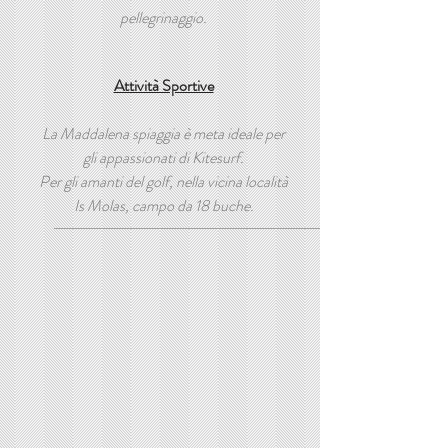
pellegrinaggio.
Attività Sportive
La Maddalena spiaggia è meta ideale per
gli appassionati di Kitesurf.
Per gli amanti del golf, nella vicina località
Is Molas, campo da 18 buche.