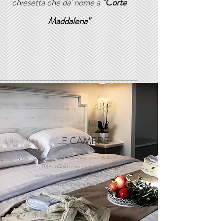
chiesetta che da' nome a
"Corte
Maddalena"
LE CAMERE
Le nostre 6 junior suite sono delle
stanze in
affitto
rifinite con materiali di pregio e
arredate con cura per esaltarne la storia e
creare un'atmosfera familiare che riveli
tutto il calore dell'accoglienza.