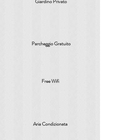
Giardino Privato
Parcheggio Gratuito
Free Wifi
Aria Condizionata