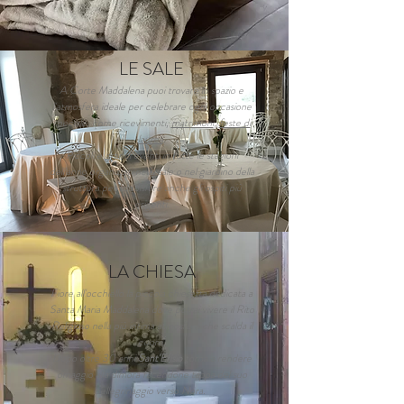
LE SALE
A Corte Maddalena puoi trovare lo spazio e
l'atmosfera ideale per celebrare ogni occasione
speciale, come ricevimenti,
matrimoni
,
feste di
laurea
.
Piccoli e grandi eventi in tutte le stagioni
dell'anno organizzati nelle sale o nel giardino della
struttura per soddisfare anche gli ospiti più
esigenti.
LA CHIESA
Fiore all'occhiello la piccola chiesetta dedicata a
Santa Maria Maddalena dove potrai vivere il Rito
Religioso nella più intima atmosfera che scalda il
cuore.
Dopo oltre 30 anni
Sant'Efisio
torna a rendere
omaggio alla dimora facendone tappa del suo
pellegrinaggio verso Nora.