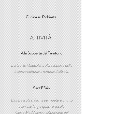
Cucina
​
su Richiesta
ATTIVITÀ
Alla Scoperta del Territorio
Da Corte Maddalena alla scoperta delle
bellezze culturali e naturali dell'isola.
Sant'Efisio
L'intera Isola si ferma per ripetere un rito
religioso lungo quattro secoli.
Corte Maddalena nell'itinerario del