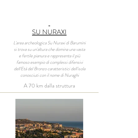
SU NURAXI
L'area archeologica Su Nuraxi di Barumini
si trova su un'altura che domina una vasta
e fertile pianura e rappresenta il più
famoso esempio di complessi difensivi
dell'Età del Bronzo caratteristici dell'isola
conosciuti con il nome di Nuraghi
A 70 km dalla struttura