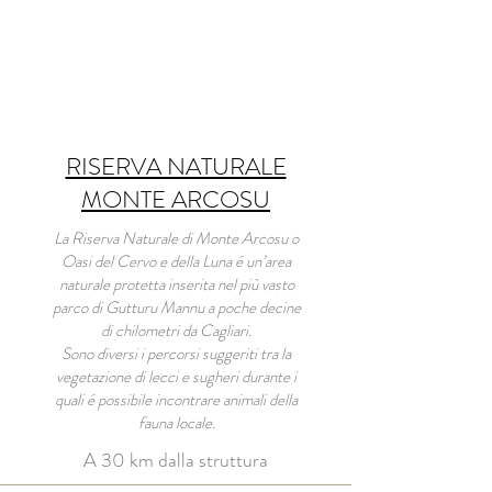
RISERVA NATURALE
MONTE ARCOSU
La Riserva Naturale di Monte Arcosu o
Oasi del Cervo e della Luna é un’area
naturale protetta inserita nel più vasto
parco di Gutturu Mannu a poche decine
di chilometri da Cagliari.
Sono diversi i percorsi suggeriti tra la
vegetazione di lecci e sugheri durante i
quali é possibile incontrare animali della
fauna locale.
A 30 km dalla struttura