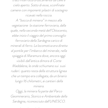
tratti interrotta bruscamente da cave a
cielo aperto. Sotto di esse, sconfinate
camere con imponenti pilastri di sostegno
ricavati nella roccia.
A “bocca di miniera” in mezzo alla
vegetazione la stazione ferroviaria, dalla
quale, nella seconda metà dell’Ottocento,
ebbe inizio il viaggio del primo convoglio
ferroviario della Sardegna carico di
minerali di ferro. La locomotiva era diretta
al pontile per l’imbarco del minerale, nella
spiaggia di Maramura dove, ancora oggi
visibili dall’antica dimora di Corte
Maddalena, le onde schiumano sui suoi
ruderi: quanto resta della struttura lignea
che un tempo era collegata, da un binario
lungo 16 chilometri, ai cantieri della
miniera.
Oggi, la miniera fa parte del Parco
Geominerario, Storico e Ambientale della
Sardegna, riconosciuto dall'UNESCO.