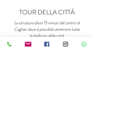
TOUR DELLA
CITTÀ
La struttura dista 15 minuti dal centro di
Cagliari dove è possibile ammirare tutte
le bellezze della città.
Questo è un paragrafo. Fai clic qui per
modificarlo e aggiungere il tuo testo.