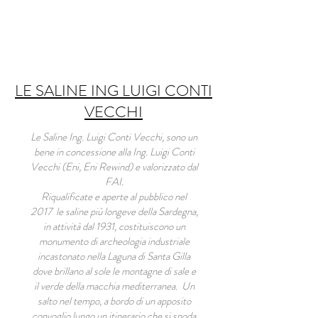
LE SALINE ING LUIGI CONTI
VECCHI
Le Saline Ing. Luigi Conti Vecchi, sono un
bene in concessione alla Ing. Luigi Conti
Vecchi (Eni, Eni Rewind) e valorizzato dal
FAI.
Riqualificate e aperte al pubblico nel
2017 le saline più longeve della Sardegna,
in attività dal 1931, costituiscono un
monumento di archeologia industriale
incastonato nella Laguna di Santa Gilla
dove brillano al sole le montagne di sale e
il verde della macchia mediterranea. Un
salto nel tempo, a bordo di un apposito
convoglio lungo un itinerario che si snoda