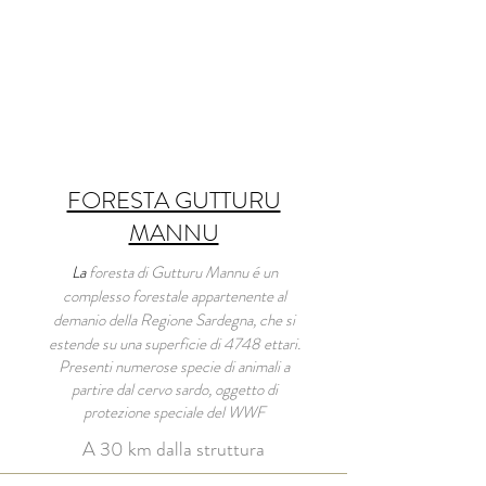
FORESTA GUTTURU
MANNU
La
foresta di Gutturu Mannu é un
complesso forestale appartenente al
demanio della Regione Sardegna, che si
estende su una superficie di 4748 ettari.
Presenti numerose specie di animali a
partire dal cervo sardo, oggetto di
protezione speciale del WWF
A 30 km dalla struttura